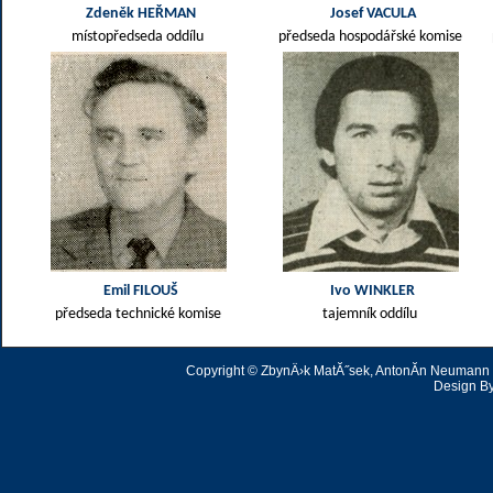
Zdeněk HEŘMAN
Josef VACULA
místopředseda oddílu
předseda hospodářské komise
Emil FILOUŠ
Ivo WINKLER
předseda technické komise
tajemník oddílu
Copyright © ZbynÄ›k MatĂ˝sek, AntonĂ­n Neumann | 
Design B