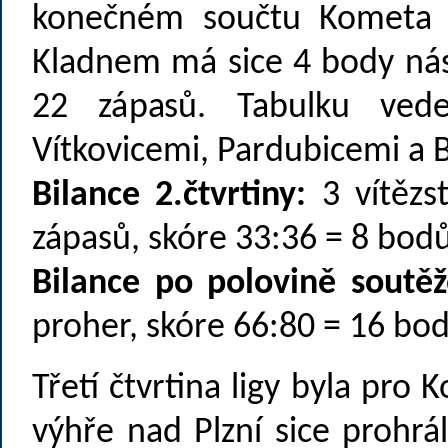
konečném součtu Kometa 
Kladnem má sice 4 body nás
22 zápasů. Tabulku vede
Vítkovicemi, Pardubicemi a 
Bilance 2.čtvrtiny:
3 vítězst
zápasů, skóre 33:36 = 8 bodů
Bilance po polovině soutěž
proher, skóre 66:80 = 16 bo
Třetí čtvrtina ligy byla pro
výhře nad Plzní sice prohrá