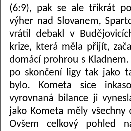
(6:9), pak se ale třikrát 
výher nad Slovanem, Sparto
vrátil debakl v Budějovicí
krize, která měla přijít, za
domácí prohrou s Kladnem. 
po skončení ligy tak jako t
bylo. Kometa sice inkaso
vyrovnaná bilance ji vynes
jako Kometa měly všechny ost
Ovšem celkový pohled na