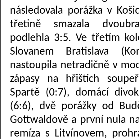
následovala porážka v Koš
třetině smazala dvoub
podlehla 3:5. Ve třetím kol
Slovanem Bratislava (
nastoupila netradičně v mo
zápasy na hřištích soupe
Spartě (0:7), domácí divok
(6:6), dvě porážky od Buděj
Gottwaldově a první nula n
remíza s Litvínovem, prohr