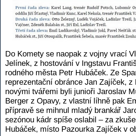
Do Komety se naopak z vojny vrací Vl
Jelínek, z hostování v Ingstavu Franti
rodného města Petr Hubáček. Ze Spart
reprezentační obránce Jan Zajíček, z 
novými tvářemi byli junioři Jaroslav 
Berger z Opavy, z vlastní líhně pak E
přípravě se mihnul mladý brankář Jar
sezónou kádr spíše oslabil – za zkuš
Hubáček, místo Pazourka Zajíček v obr