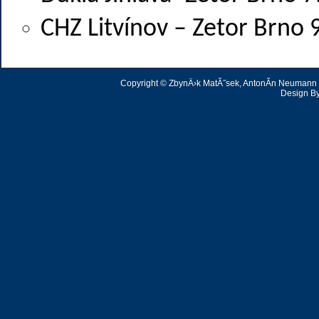
CHZ Litvínov – Zetor Brno 
Copyright © ZbynÄ›k MatĂ˝sek, AntonĂ­n Neumann | 
Design B