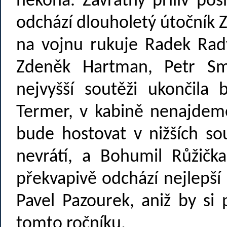
nekoná. Závratný přiliv pos
odchází dlouholetý útočník 
na vojnu rukuje Radek Radv
Zdeněk Hartman, Petr Sm
nejvyšší soutěži ukončila 
Termer, v kabině nenajdeme
bude hostovat v nižších s
nevrátí, a Bohumil Růžičk
překvapivě odchází nejlepší
Pavel Pazourek, aniž by si p
tomto ročníku.