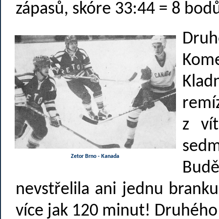
zápasů, skóre 33:44 = 8 bodů
Druh
Kom
Klad
remíz
z ví
sedm
Zetor Brno - Kanada
Bud
nevstřelila ani jednu brank
více jak 120 minut! Druhého