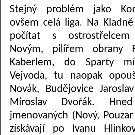
Stejný problém jako Ko
ovšem celá liga. Na Klad
počítat s ostrostřelce
Novým, pilířem obrany F
Kaberlem, do Sparty mí
Vejvoda, tu naopak opouš
Novák, Budějovice Jarosla
Miroslav Dvořák. Hne
jmenovaných (Nový, Pouzar
získávají po Ivanu Hlinko