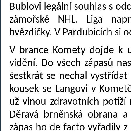
Bublovi legální souhlas s o
zámořské NHL. Liga nap
hvězdičky. V Pardubicích si 
V brance Komety dojde k u
vidění. Do všech zápasů nas
šestkrát se nechal vystřída
kousek se Langovi v Kometě
už vinou zdravotních potíž
Děravá brněnská obrana a
zápas ho de facto vyřadily 