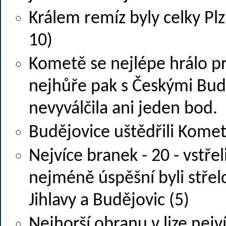
Králem remíz byly celky Plz
10)
Kometě se nejlépe hrálo p
nejhůře pak s Českými Bud
nevyválčila ani jeden bod.
Budějovice uštědřili Komet
Nejvíce branek - 20 - vstře
nejméně úspěšní byli stře
Jihlavy a Budějovic (5)
Nejhorší obranu v lize nejv