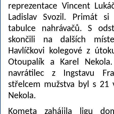
reprezentace Vincent Lukáč,
Ladislav Svozil. Primát s
tabulce nahrávačů. S od
skončili na dalších mís
Havlíčkovi kolegové z útoku
Otoupalík a Karel Nekola.
navrátilec z Ingstavu Fr
střelcem mužstva byl s 21 
Nekola.
Kometa zahájila ligu do