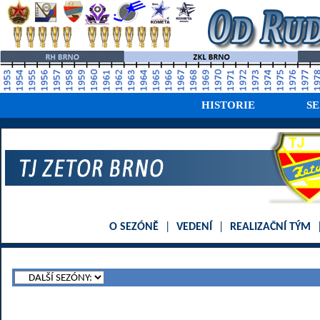
HISTORIE
S
O SEZÓNĚ
|
VEDENÍ
|
REALIZAČNÍ TÝM