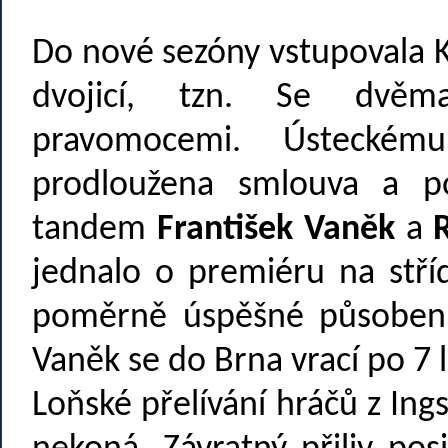
Do nové sezóny vstupovala 
dvojicí, tzn. Se dvěm
pravomocemi. Ústeckém
prodloužena smlouva a po
tandem
František Vaněk
a
jednalo o premiéru na stř
poměrně úspěšné působení 
Vaněk se do Brna vrací po 7 
Loňské přelívání hráčů z In