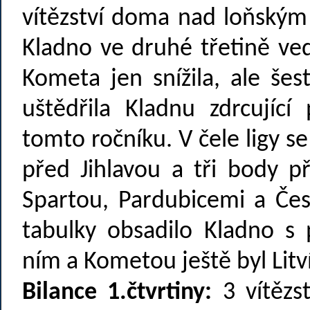
vítězství doma nad loňským
Kladno ve druhé třetině ve
Kometa jen snížila, ale šes
uštědřila Kladnu zdrcujíc
tomto ročníku. V čele ligy s
před Jihlavou a tři body 
Spartou, Pardubicemi a Če
tabulky obsadilo Kladno s
ním a Kometou ještě byl Litví
Bilance 1.čtvrtiny:
3 vítězst