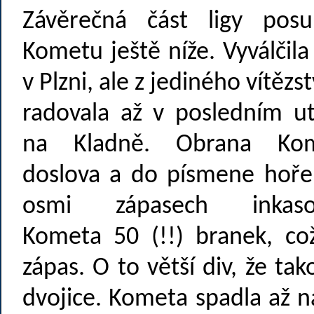
Závěrečná část ligy posu
Kometu ještě níže. Vyválčil
v Plzni, ale z jediného vítězst
radovala až v posledním ut
na Kladně. Obrana Ko
doslova a do písmene hořel
osmi zápasech inkaso
Kometa 50 (!!) branek, c
zápas. O to větší div, že ta
dvojice. Kometa spadla až n