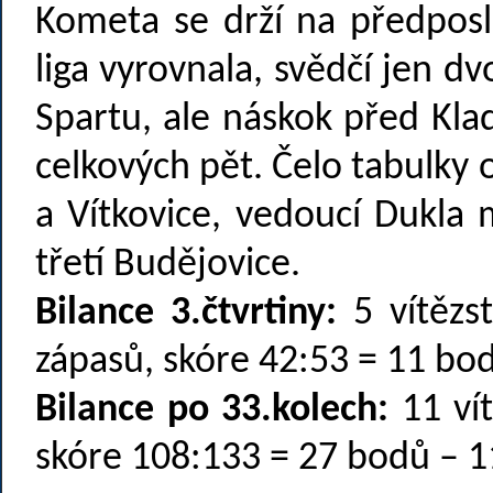
Kometa se drží na předpos
liga vyrovnala, svědčí jen 
Spartu, ale náskok před Kla
celkových pět. Čelo tabulky 
a Vítkovice, vedoucí Dukla
třetí Budějovice.
Bilance 3.čtvrtiny:
5 vítězst
zápasů, skóre 42:53 = 11 bod
Bilance po 33.kolech:
11 vít
skóre 108:133 = 27 bodů – 1