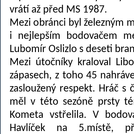
vrátí až před MS 1987.
Mezi obránci byl železným m
i nejlepším bodovačem me
Lubomír Oslizlo s deseti bra
Mezi útočníky kraloval Lib
zápasech, z toho 45 nahráve
zasloužený respekt. Hráč s
měl v této sezóně prsty t
Kometa vstřelila. V bodová
Havlíček na 5.místě, p