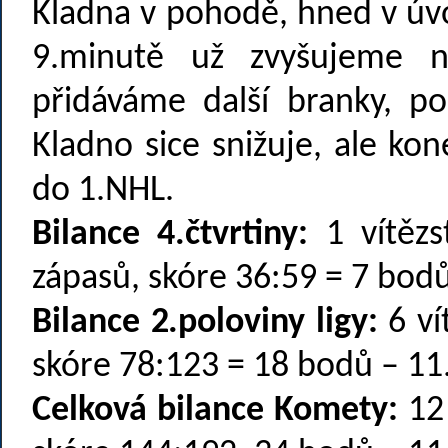
Kladna v pohodě, hned v úv
9.minutě už zvyšujeme n
přidáváme další branky, pos
Kladno sice snižuje, ale ko
do 1.NHL.
Bilance 4.čtvrtiny:
1 vítězs
zápasů, skóre 36:59 = 7 bodů
Bilance 2.poloviny ligy:
6 ví
skóre 78:123 = 18 bodů – 11
Celková bilance Komety:
12 