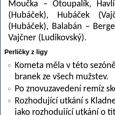
Moučka – Otoupalík, Havlí
(Hubáček), Hubáček (Vaj
(Hubáček), Balabán – Berger
Vajčner (Ludikovský).
Perličky z ligy
Kometa měla v této sezóně
branek ze všech mužstev.
Po znovuzavedení remíz sk
Rozhodující utkání s Kladn
jako rozhodující utkání o ti