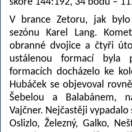
skóre 144:192, 34 bodů – 11
V brance Zetoru, jak bylo
sezónu Karel Lang. Komet
obranné dvojice a čtyři út
ustálenou formací byla 
formacích docházelo ke kolo
Hubáček se objevoval rovně
Šebelou a Balabánem, n
Vajčner. Nejčastěji vypadalo
Oslizlo, Železný, Galko, Nešť