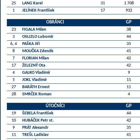
25
LANG Karel
31
1 708
1
JELÍNEK František
17
932
OBRÁNCI
GP
23
FIGALA Milan
38
3
OSLIZLO Lubomír
44
6, 4
PAŠKA Jiří
35
8
MOUČKA Zdeněk
41
7
FLORIAN Milan
42
17
ŽELEZNÝ Ota
42
4
GALKO Vladimír
9
5
JOKL Vladimír
11
27
BARÁTH Ernest
11
28
SMRČEK Roman
4
ÚTOČNÍCI
GP
19
ŠEBELA František
44
10
HUBÁČEK Petr st.
42
9
PRÁT Alexandr
35
11
TREŠL Ladislav
41