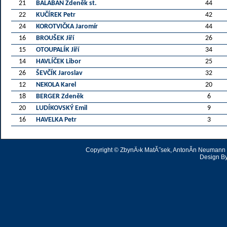
21
BALABÁN Zdeněk st.
44
22
KUČÍREK Petr
42
24
KOROTVIČKA Jaromír
44
16
BROUŠEK Jiří
26
15
OTOUPALÍK Jiří
34
14
HAVLÍČEK Libor
25
26
ŠEVČÍK Jaroslav
32
12
NEKOLA Karel
20
18
BERGER Zdeněk
6
20
LUDÍKOVSKÝ Emil
9
16
HAVELKA Petr
3
Copyright © ZbynÄ›k MatĂ˝sek, AntonĂ­n Neumann | 
Design B