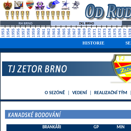
HISTORIE
S
O SEZÓNĚ
|
VEDENÍ
|
REALIZAČNÍ TÝM
BRANKÁŘI
GP
MIN