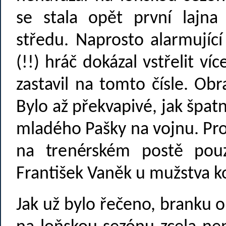
se stala opět první lajn
středu. Naprosto alarmující
(!!) hráč dokázal vstřelit v
zastavil na tomto čísle. Ob
Bylo až překvapivé, jak špa
mladého Pašky na vojnu. Pro
na trenérském postě pou
František Vaněk u mužstva k
Jak už bylo řečeno, branku o