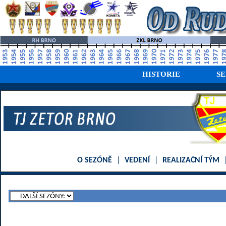
HISTORIE
S
O SEZÓNĚ
|
VEDENÍ
|
REALIZAČNÍ TÝM