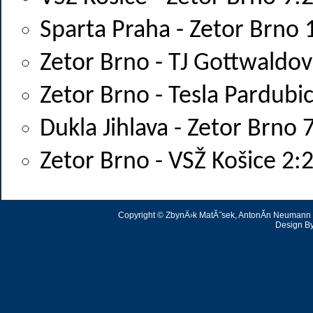
Sparta Praha - Zetor Brno 
Zetor Brno - TJ Gottwaldov
Zetor Brno - Tesla Pardubi
Dukla Jihlava - Zetor Brno 
Zetor Brno - VSŽ Košice 2:
Copyright © ZbynÄ›k MatĂ˝sek, AntonĂ­n Neumann | 
Design B