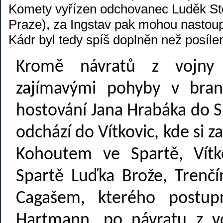
Komety vyřízen odchovanec Luděk Ste
Praze), za Ingstav pak mohou nastoupi
Kádr byl tedy spíš doplněn než posíle
Kromě návratů z vojny 
zajímavými pohyby v brank
hostování Jana Hrabáka do Sl
odchází do Vítkovic, kde si 
Kohoutem ve Spartě, Vítk
Spartě Luďka Brože, Trenčí
Cagašem, kterého postup
Hartmann, po návratu z vo