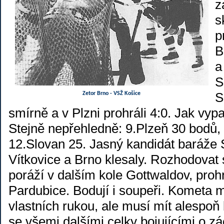
z
s
p
B
a
S
S
Zetor Brno - VSŽ Košice
smírně a v Plzni prohráli 4:0. Jak vy
Stejně nepřehledně: 9.Plzeň 30 bodů, 
12.Slovan 25. Jasný kandidát baráže 
Vítkovice a Brno klesaly. Rozhodovat 
poráží v dalším kole Gottwaldov, proh
Pardubice. Bodují i soupeři. Kometa 
vlastních rukou, ale musí mít alespo
se všemi dalšími celky bojujícími o zá