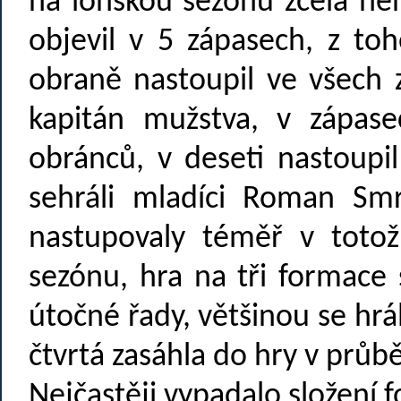
na loňskou sezónu zcela nen
objevil v 5 zápasech, z to
obraně nastoupil ve všech 
kapitán mužstva, v zápas
obránců, v deseti nastoupil
sehráli mladíci Roman Sm
nastupovaly téměř v toto
sezónu, hra na tři formace 
útočné řady, většinou se hrál
čtvrtá zasáhla do hry v průb
Nejčastěji vypadalo složení 