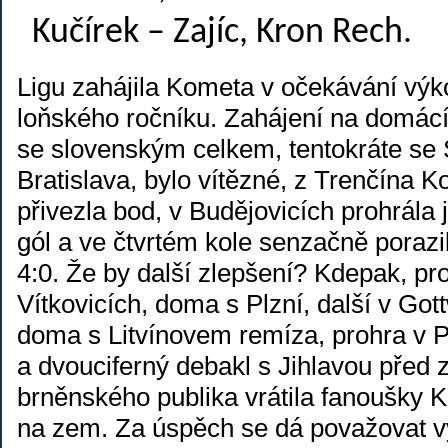
Kučírek – Zajíc, Kron Rech.
Ligu zahájila Kometa v očekávání vý
loňského ročníku. Zahájení na domác
se slovenským celkem, tentokráte se
Bratislava, bylo vítězné, z Trenčína 
přivezla bod, v Budějovicích prohrála 
gól a ve čtvrtém kole senzačně porazi
4:0. Že by další zlepšení? Kdepak, pr
Vítkovicích, doma s Plzní, další v Got
doma s Litvínovem remíza, prohra v 
a dvouciferný debakl s Jihlavou před 
brněnského publika vrátila fanoušky 
na zem. Za úspěch se dá považovat v