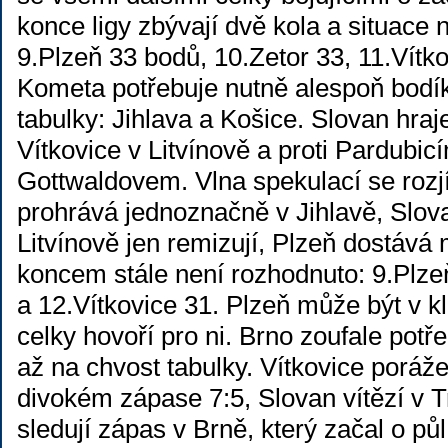
konce ligy zbývají dvě kola a situace n
9.Plzeň 33 bodů, 10.Zetor 33, 11.Vítk
Kometa potřebuje nutně alespoň bodík.
tabulky: Jihlava a Košice. Slovan hraj
Vítkovice v Litvínově a proti Pardubic
Gottwaldovem. Vlna spekulací se rozjí
prohrává jednoznačně v Jihlavě, Slova
Litvínově jen remizují, Plzeň dostáv
koncem stále není rozhodnuto: 9.Plze
a 12.Vítkovice 31. Plzeň může být v 
celky hovoří pro ni. Brno zoufale potř
až na chvost tabulky. Vítkovice poráž
divokém zápase 7:5, Slovan vítězí v T
sledují zápas v Brně, který začal o pů