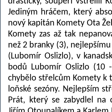
drastický, soupeři vstřelili
Jediným hráčem, který abso
nový kapitán Komety Ota Žel
Komety zas až tak nepanovala
než 2 branky (3), nejlepšímu 
(Lubomír Oslizlo), v kanads
bodů Lubomír Oslizlo (10 
chybělo střelcům Komety k t
loňské sezóny. Nejlepším s
Prát, který se zabydlel na
Jiřím Otoupalíkem a Karlem