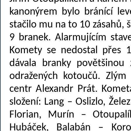
kanonýrem bylo bránící levé
stačilo mu na to 10 zásahů, še
9 branek. Alarmujícím sta
Komety se nedostal přes 
dávala branky povětšinou 
odražených kotoučů. Zlým
centr Alexandr Prát. Komet
složení: Lang – Oslizlo, Žel
Florian, Murín – Otoupalí
Hubáček, Balabán – Korotv