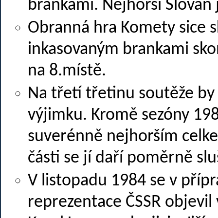
brankami. Nejhorší Slovan ji
Obranná hra Komety sice sk
inkasovaným brankami sko
na 8.místě.
Na třetí třetinu soutěže b
výjimku. Kromě sezóny 1982
suverénně nejhorším celke
části se jí daří poměrně sl
V listopadu 1984 se v příp
reprezentace ČSSR objevil