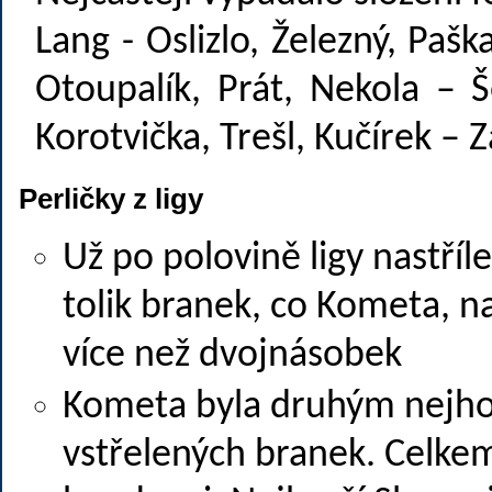
Lang - Oslizlo, Železný, Pašk
Otoupalík, Prát, Nekola – 
Korotvička, Trešl, Kučírek – Z
Perličky z ligy
Už po polovině ligy nastříl
tolik branek, co Kometa, na
více než dvojnásobek
Kometa byla druhým nejhor
vstřelených branek. Celkem