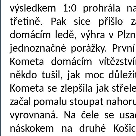
výsledkem 1:0 prohrála n
třetině. Pak sice přišlo 
domácím ledě, výhra v Plzn
jednoznačné porážky. První
Kometa domácím vítězstv
někdo tušil, jak moc důleži
Kometa se zlepšila jak střel
začal pomalu stoupat nahoru
vyrovnaná. Na čele se usa
náskokem na druhé Košice