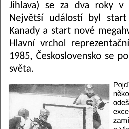
Jihlava) se za dva roky v
Největší událostí byl sta
Kanady a start nové megah
Hlavní vrchol reprezentačn
1985, Československo se po
světa.
Pojď
něko
odeš
exce
zamí