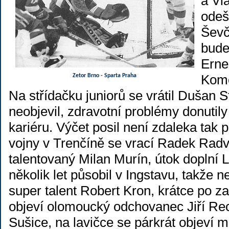
a Vl
odeš
Ševč
bude
Erne
Kome
Zetor Brno - Sparta Praha
Na střídačku juniorů se vrátil Dušan S
neobjevil, zdravotní problémy donutil
kariéru. Výčet posil není zdaleka tak 
vojny v Trenčíně se vrací Radek Radv
talentovaný Milan Murín, útok doplní 
několik let působil v Ingstavu, takže 
super talent Robert Kron, krátce po z
objeví olomoucký odchovanec Jiří Re
Sušice, na lavičce se párkrát objeví m