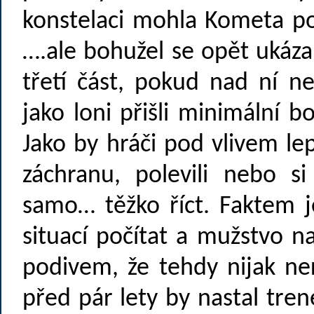
konstelaci mohla Kometa po
….ale bohužel se opět ukáz
třetí část, pokud nad ní n
jako loni přišli minimální 
Jako by hráči pod vlivem le
záchranu, polevili nebo s
samo… těžko říct. Faktem j
situací počítat a mužstvo na
podivem, že tehdy nijak ne
před pár lety by nastal tren