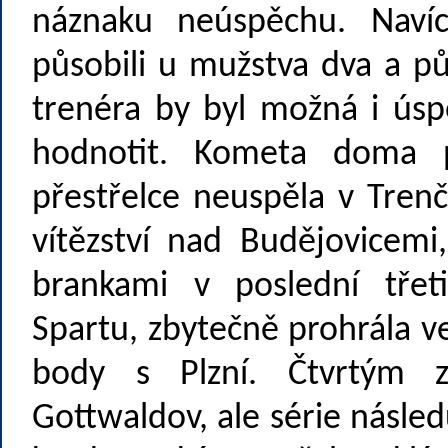
náznaku neúspěchu. Naví
působili u mužstva dva a p
trenéra by byl možná i úsp
hodnotit. Kometa doma p
přestřelce neuspěla v Tren
vítězství nad Budějovicemi
brankami v poslední třet
Spartu, zbytečně prohrála ve
body s Plzní. Čtvrtým 
Gottwaldov, ale série následu