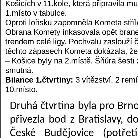
Košicích v 11.kole, která připravila 
1.místo v tabulce.
Oproti loňsku zapomněla Kometa střílet
Obrana Komety inkasovala opět branek
trendem celé ligy. Pochvalu zaslouží č
těchto zápasech Kometa dokázala, že 
– Košice byly na 2.místě. Šňůra šesti 
smutná.
Bilance 1.čtvrtiny:
3 vítězství, 2 rem
10.místo.
Druhá čtvrtina byla pro Brn
přivezla bod z Bratislavy, 
České Budějovice (potře