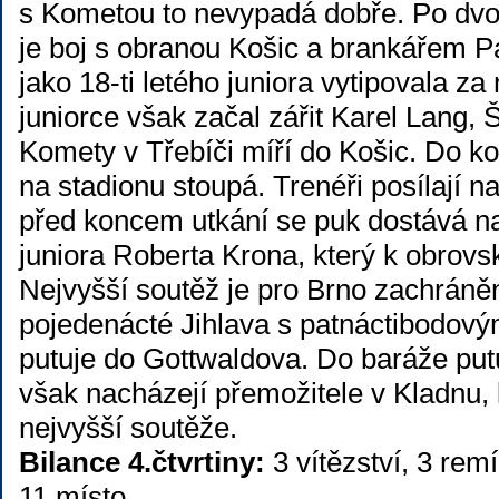
s Kometou to nevypadá dobře. Po dvou t
je boj s obranou Košic a brankářem 
jako 18-ti letého juniora vytipovala za
juniorce však začal zářit Karel Lang
Komety v Třebíči míří do Košic. Do ko
na stadionu stoupá. Trenéři posílají na 
před koncem utkání se puk dostává na
juniora Roberta Krona, který k obrovs
Nejvyšší soutěž je pro Brno zachráněna
pojedenácté Jihlava s patnáctibodov
putuje do Gottwaldova. Do baráže putu
však nacházejí přemožitele v Kladnu, 
nejvyšší soutěže.
Bilance 4.čtvrtiny:
3 vítězství, 3 rem
11.místo.