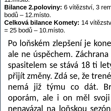
Bilance 2.poloviny:
6 vítězství, 3 re
bodů – 12.místo.
Celková bilance Komety:
14 vítězstv
= 25 bodů – 10.místo.
Po loňském zlepšení je kone
ale ne úspěchem. Záchrana 
spasitelem se stává 18 ti let
přijít změny. Zdá se, že tren
nemá již týmu co dát. Br
oporám, ale i on měl svoji
nenavázal na loňskou sezó