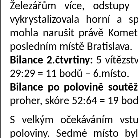
Železářům více, odstupy 
vykrystalizovala horní a s
mohla narušit právě Kome
posledním místě Bratislava.
Bilance 2.čtvrtiny:
5 vítězstv
29:29 = 11 bodů – 6.místo.
Bilance po polovině soutěž
proher, skóre 52:64 = 19 bod
S velkým očekáváním vst
poloviny. Sedmé místo by