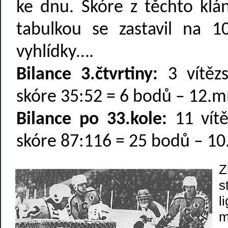
ke dnu. Skóre z těchto klá
tabulkou se zastavil na 1
vyhlídky….
Bilance 3.čtvrtiny:
3 vítězs
skóre 35:52 = 6 bodů – 12.mí
Bilance po 33.kole:
11 vítě
skóre 87:116 = 25 bodů – 10
Z
s
l
m