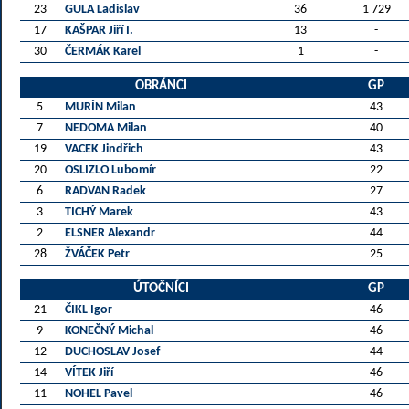
23
GULA Ladislav
36
1 729
17
KAŠPAR Jiří I.
13
-
30
ČERMÁK Karel
1
-
OBRÁNCI
GP
5
MURÍN Milan
43
7
NEDOMA Milan
40
19
VACEK Jindřich
43
20
OSLIZLO Lubomír
22
6
RADVAN Radek
27
3
TICHÝ Marek
43
2
ELSNER Alexandr
44
28
ŽVÁČEK Petr
25
ÚTOČNÍCI
GP
21
ČIKL Igor
46
9
KONEČNÝ Michal
46
12
DUCHOSLAV Josef
44
14
VÍTEK Jiří
46
11
NOHEL Pavel
46