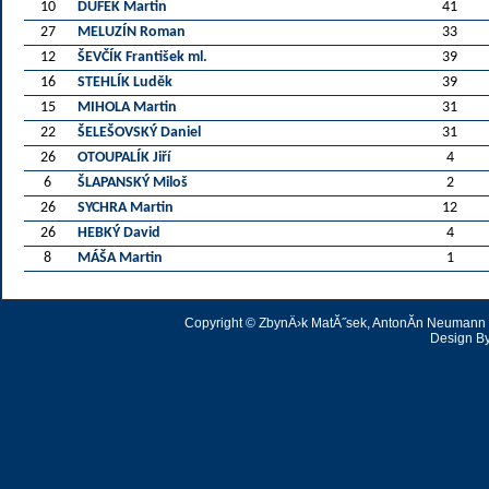
10
DUFEK Martin
41
27
MELUZÍN Roman
33
12
ŠEVČÍK František ml.
39
16
STEHLÍK Luděk
39
15
MIHOLA Martin
31
22
ŠELEŠOVSKÝ Daniel
31
26
OTOUPALÍK Jiří
4
6
ŠLAPANSKÝ Miloš
2
26
SYCHRA Martin
12
26
HEBKÝ David
4
8
MÁŠA Martin
1
Copyright © ZbynÄ›k MatĂ˝sek, AntonĂ­n Neumann | 
Design B