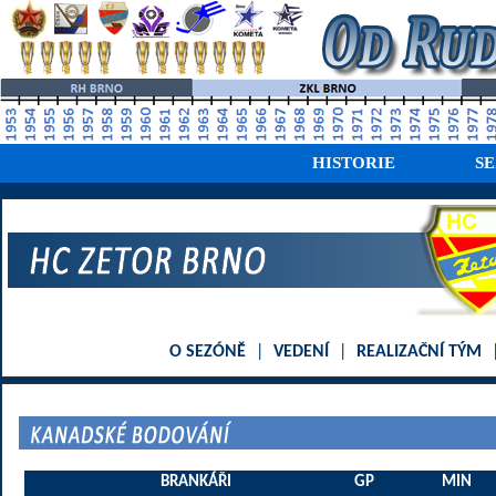
HISTORIE
S
O SEZÓNĚ
|
VEDENÍ
|
REALIZAČNÍ TÝM
BRANKÁŘI
GP
MIN