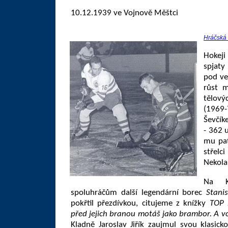
10.12.1939 ve Vojnově Měštci
Hráčská 
Hokeji
spjaty
pod v
růst m
tělový
(1969-
Ševčík
- 362 
mu pat
střelc
Nekola
Na K
spoluhráčům další legendární borec
Stanis
pokřtil přezdívkou, citujeme z knížky
TOP 
před jejich branou motáš jako brambor. A vo
Kladně Jaroslav Jiřík zaujmul svou klasic