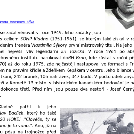
karta Jaroslava Jiříka
 se začal věnovat v roce 1949. Jeho začátky jsou
 s celkem
SONP Kladno
(1951-1961), se kterým také získal v 
edením trenéra
Vlastimila Sýkory
první mistrovský titul. Na jeho
ěl největší vliv legendární
Jiří Tožička
. V roce 1961 po abs
chovného institutu narukoval do
RH Brno
, kde zůstal s roční p
70) až do roku 1975. zde nejčastěji nastupoval ve formaci s F
em na pravém křídle a Zdeňkem Kepákem v centru. Jeho bilance
utkání, 242 branek, 105 nahrávek, 347 bodů. V počtu udehraný
ří v Kometě 19.místo, v historickém kanadském bodování je p
i dokonce třetí. Před ním jsou pouze dva nestoři - Josef Čern
.
ladně patřil k jeho
lav Bacílek
, který ho také
20 HOKEJ
:
"Člověče, ty se
no je to vono."
. Ano, již na
kou pózu na trojnožce před