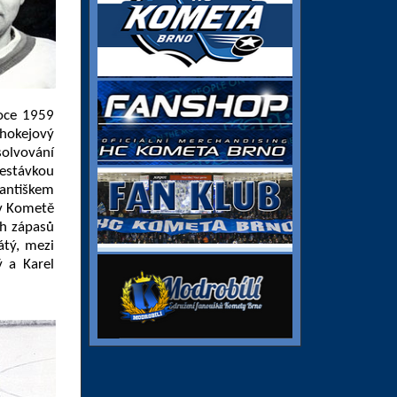
roce 1959
 hokejový
olvování
řestávkou
rantiškem
 v Kometě
ch zápasů
átý, mezi
ý a Karel