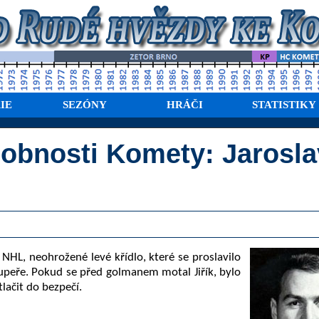
IE
SEZÓNY
HRÁČI
STATISTIKY
obnosti Komety: Jarosla
v NHL, neohrožené levé křídlo, které se proslavilo
upeře. Pokud se před golmanem motal Jiřík, bylo
tlačit do bezpečí.