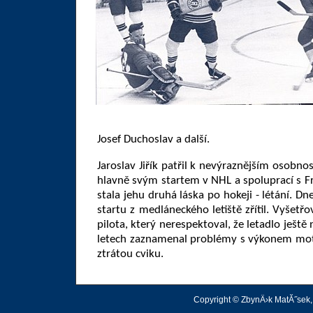
Josef Duchoslav a další.
Jaroslav Jiřík patřil k nevýraznějším osobn
hlavně svým startem v NHL a spoluprací s 
stala jehu druhá láska po hokeji - létání. D
startu z medláneckého letiště zřítil. Vyšet
pilota, který nerespektoval, že letadlo ješt
letech zaznamenal problémy s výkonem moto
ztrátou cviku.
Copyright © ZbynÄ›k MatĂ˝sek, 