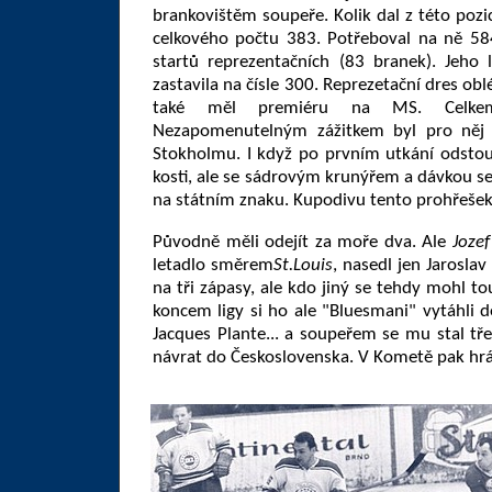
brankovištěm soupeře. Kolik dal z této poz
celkového počtu 383. Potřeboval na ně 58
startů reprezentačních (83 branek). Jeho l
zastavila na čísle 300. Reprezetační dres ob
také měl premiéru na MS. Celkem
Nezapomenutelným zážitkem byl pro něj
Stokholmu. I když po prvním utkání odstoup
kosti, ale se sádrovým krunýřem a dávkou s
na státním znaku. Kupodivu tento prohřešek 
Původně měli odejít za moře dva. Ale
Joze
letadlo směrem
St.Louis
, nasedl jen Jaroslav
na tři zápasy, ale kdo jiný se tehdy mohl to
koncem ligy si ho ale "Bluesmani" vytáhli d
Jacques Plante... a soupeřem se mu stal tře
návrat do Československa. V Kometě pak hrál 