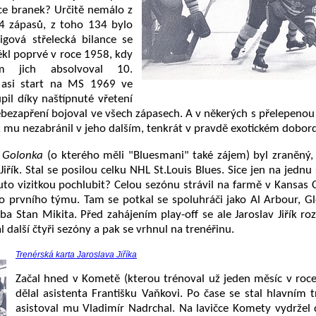
ice branek? Určitě nemálo z
4 zápasů, z toho 134 bylo
igová střelecká bilance se
lékl poprvé v roce 1958, kdy
 jich absolvoval 10.
 asi start na MS 1969 ve
il díky naštípnuté vřetení
ebezapření bojoval ve všech zápasech. A v někerých s přelepeno
mu nezabránil v jeho dalším, tenkrát v pravdě exotickém dobord
f Golonka
(o kterého měli "Bluesmani" také zájem) byl zraněný,
 Jiřík. Stal se posilou celku NHL St.Louis Blues. Sice jen na jedn
uto vizitkou pochlubit? Celou sezónu strávil na farmě v Kansas C
o prvního týmu. Tam se potkal se spoluhráči jako Al Arbour, Gl
ba Stan Mikita. Před zahájením play-off se ale Jaroslav Jiřík ro
další čtyři sezóny a pak se vrhnul na trenéřinu.
Trenérská karta Jaroslava Jiříka
Začal hned v Kometě (kterou trénoval už jeden měsíc v roc
dělal asistenta Františku Vaňkovi. Po čase se stal hlavním 
asistoval mu Vladimír Nadrchal. Na lavičce Komety vydržel