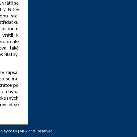
vrátil se
 v Nitře
obu stal
střídačku
ugustinem
vrátil k
ezónu ale
oval také
k Blatný,
se zapsal
nou se mu
krátce po
u a chyba
pokusných
uviset se
lay.co.uk | All Rights Reserved