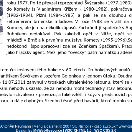
roku 1977. Po té převzal reprezentaci Švýcarska (1977-1980), 
do Komety (s Vladimírem Křížem - 1980-1982), pokračoval
(1982-1984), Plzni (1984-1985) a pak se na dlouhou d
šéftrenérem brněnské mládeže. V roce 1988 se vrátil na 
Komety, ale jen na několik zápasů. Záchránit ji společně s A
Bubníkem nedokázal. Pak zakotvil opět v Nitře, opět se 
mládeži v Brně a k prvnímu mužstvu Komety (1995-1996).S
nedokončil (spolupracoval zde se Zdeňkem Špačkem). Prac
jako hráčský agent. Mezi jeho "ovečky" patří namátkou Zdeně
ostem československého hokeje v 60.letech. Do hokejových análů 
Františkem Ševčíkem a Jozefem Golonkou v jednom útoku. Osud
ne 11.07.2011 zahynul v troskách ultralehkého letounu, který se 
řování nehody ukázalo, že za nehodu mohl technický stav letoun
ě nebylo schváleno k provozu, a také vzlétl, i když v předchozích 
ru, a dále chybným řízením těsně před havárií, které mohlo so
AntonĂ­n Neumann | Menu a galerie: © 2007 Stu Nicholls - cssplay.co.uk * www.cssp
Design By
MyWebResource
|
W3C XHTML 1.0
|
W3C CSS 2.0