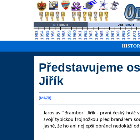
HISTOR
Představujeme os
Jiřík
(MAZB)
Jaroslav "Brambor" Jiřík - první český hráč 
svojí typickou trojnožkou před branářem so
jasné, že ho ani nejlepší obránci nedokáží od