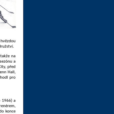
u hvězdou
ružství.
 takže na
u sezónu a
ity, před
enn Hall,
zhodl pro
e 1966) a
trenérem,
 do konce